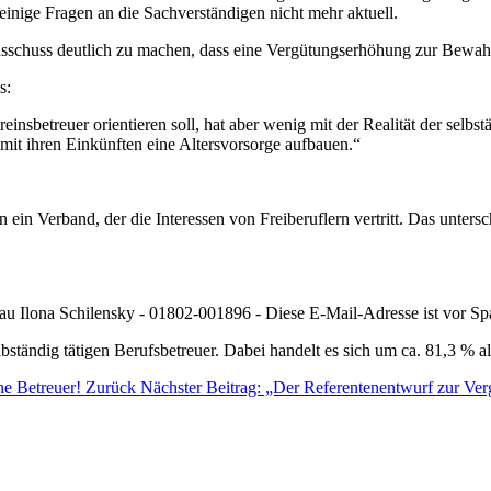
einige Fragen an die Sachverständigen nicht mehr aktuell.
usschuss deutlich zu machen, dass eine Vergütungserhöhung zur Bewah
s:
insbetreuer orientieren soll, hat aber wenig mit der Realität der selbst
mit ihren Einkünften eine Altersvorsorge aufbauen.“
rn ein Verband, der die Interessen von Freiberuflern vertritt. Das unt
Frau Ilona Schilensky - 01802-001896 -
Diese E-Mail-Adresse ist vor Sp
lbständig tätigen Berufsbetreuer. Dabei handelt es sich um ca. 81,3 % a
che Betreuer!
Zurück
Nächster Beitrag: „Der Referentenentwurf zur Vergü