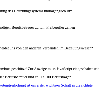
rung des Betreuungssystems unumgänglich ist“
ändigen Berufsbetreuer zu tun. Freiberufler zahlen
erscheidet uns von den anderen Verbänden im Betreuungswesen“
ambots geschützt! Zur Anzeige muss JavaScript eingeschaltet sein.
ller Berufsbetreuer und ca. 13.100 Berufsträger.
tungserhöhung ist ein erster wichtiger Schritt in die richtige