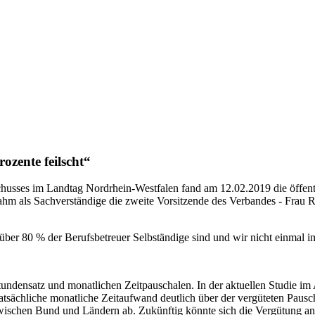
ozente feilscht“
chusses im Landtag Nordrhein-Westfalen fand am 12.02.2019 die öffe
ahm als Sachverständige die zweite Vorsitzende des Verbandes - Frau Ra
n über 80 % der Berufsbetreuer Selbständige sind und wir nicht einmal
Stundensatz und monatlichen Zeitpauschalen. In der aktuellen Studie im
er tatsächliche monatliche Zeitaufwand deutlich über der vergüteten Pau
zwischen Bund und Ländern ab. Zukünftig könnte sich die Vergütung an 