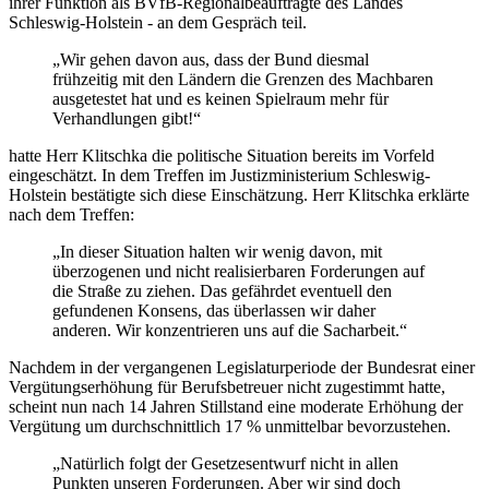
ihrer Funktion als BVfB-Regionalbeauftragte des Landes
Schleswig-Holstein - an dem Gespräch teil.
„Wir gehen davon aus, dass der Bund diesmal
frühzeitig mit den Ländern die Grenzen des Machbaren
ausgetestet hat und es keinen Spielraum mehr für
Verhandlungen gibt!“
hatte Herr Klitschka die politische Situation bereits im Vorfeld
eingeschätzt. In dem Treffen im Justizministerium Schleswig-
Holstein bestätigte sich diese Einschätzung. Herr Klitschka erklärte
nach dem Treffen:
„In dieser Situation halten wir wenig davon, mit
überzogenen und nicht realisierbaren Forderungen auf
die Straße zu ziehen. Das gefährdet eventuell den
gefundenen Konsens, das überlassen wir daher
anderen. Wir konzentrieren uns auf die Sacharbeit.“
Nachdem in der vergangenen Legislaturperiode der Bundesrat einer
Vergütungserhöhung für Berufsbetreuer nicht zugestimmt hatte,
scheint nun nach 14 Jahren Stillstand eine moderate Erhöhung der
Vergütung um durchschnittlich 17 % unmittelbar bevorzustehen.
„Natürlich folgt der Gesetzesentwurf nicht in allen
Punkten unseren Forderungen. Aber wir sind doch